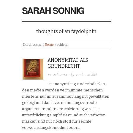
SARAH SONNIG
thoughts of an faydolphin
Durchsuchen:
Home
»
schleier
ANONYMITÄT ALS
GRUNDRECHT
19. Juli 2014
· by
sarah
· in
blub
ist anonymität gut oder böse? in
den medien werden vermummte menschen
meistens nur im zusammenhang mit gewalttaten
gezeigt und damit vermummungsverbote
argumentiert oder verschleierung wird als
unterdrückung simplifiziert und auch verboten
masken sind nur noch stoff für seichte
verwechslungskomödien oder…