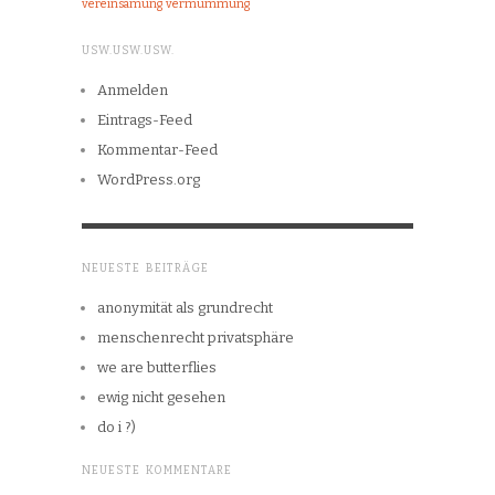
vereinsamung
vermummung
USW.USW.USW.
Anmelden
Eintrags-Feed
Kommentar-Feed
WordPress.org
NEUESTE BEITRÄGE
anonymität als grundrecht
menschenrecht privatsphäre
we are butterflies
ewig nicht gesehen
do i ?)
NEUESTE KOMMENTARE