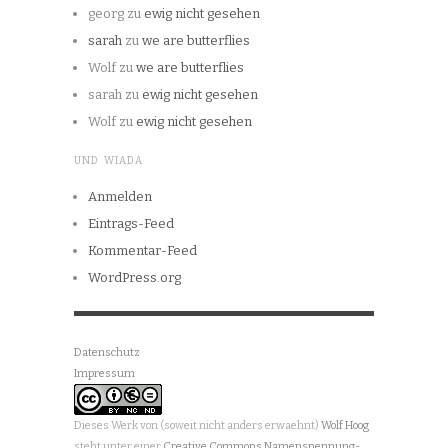
georg
zu
ewig nicht gesehen
sarah
zu
we are butterflies
Wolf
zu
we are butterflies
sarah
zu
ewig nicht gesehen
Wolf
zu
ewig nicht gesehen
UND WIADA
Anmelden
Eintrags-Feed
Kommentar-Feed
WordPress.org
Datenschutz
Impressum
Dieses Werk von (soweit nicht anders erwaehnt)
Wolf Hoog
steht unter einer
Creative Commons Namensnennung-