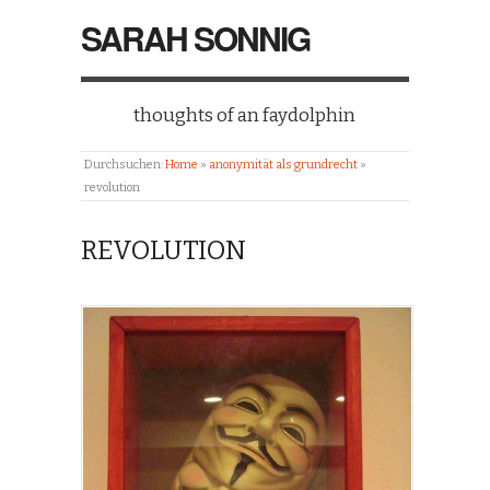
SARAH SONNIG
thoughts of an faydolphin
Durchsuchen:
Home
»
anonymität als grundrecht
»
revolution
REVOLUTION