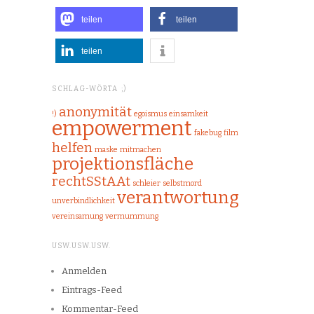
teilen
teilen
teilen
SCHLAG-WÖRTA ;)
anonymität
!)
egoismus
einsamkeit
empowerment
fakebug
film
helfen
maske
mitmachen
projektionsfläche
rechtSStAAt
schleier
selbstmord
verantwortung
unverbindlichkeit
vereinsamung
vermummung
USW.USW.USW.
Anmelden
Eintrags-Feed
Kommentar-Feed