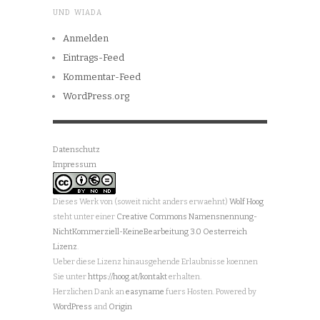
UND WIADA
Anmelden
Eintrags-Feed
Kommentar-Feed
WordPress.org
Datenschutz
Impressum
Dieses Werk von (soweit nicht anders erwaehnt)
Wolf Hoog
steht unter einer
Creative Commons Namensnennung-
NichtKommerziell-KeineBearbeitung 3.0 Oesterreich
Lizenz
.
Ueber diese Lizenz hinausgehende Erlaubnisse koennen
Sie unter
https://hoog.at/kontakt
erhalten.
Herzlichen Dank an
easyname
fuers Hosten. Powered by
WordPress
and
Origin